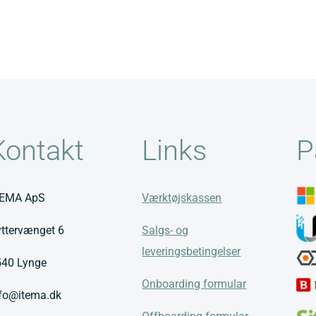
Kontakt
Links
P
TEMA ApS
Værktøjskassen
ttervænget 6
Salgs- og
leveringsbetingelser
540 Lynge
Onboarding formular
nfo@itema.dk