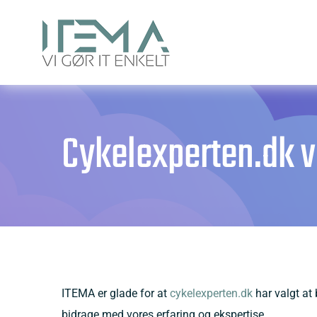
Skip
to
content
Cykelexperten.dk 
ITEMA er glade for at
cykelexperten.dk
har valgt at
bidrage med vores erfaring og ekspertise.